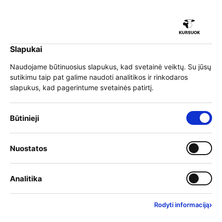
iu
Slapukai
iu
EN
Prisijungti
Naudojame būtinuosius slapukus, kad svetainė veiktų. Su jūsų
sutikimu taip pat galime naudoti analitikos ir rinkodaros
Meniu
slapukus, kad pagerintume svetainės patirtį.
iu
»
Mokymai
»
Programų sąrašas
»
Kita
Būtinieji slapukai – visada įjungti
Būtinieji
Profesinis perdegimas - problemų atpažinimas, sprendimų
»
modeliavimas
Įjungti kategoriją: Nuostat
Nuostatos
iu
Įjungti kategoriją: Analitika
Analitika
›
Rodyti informaciją