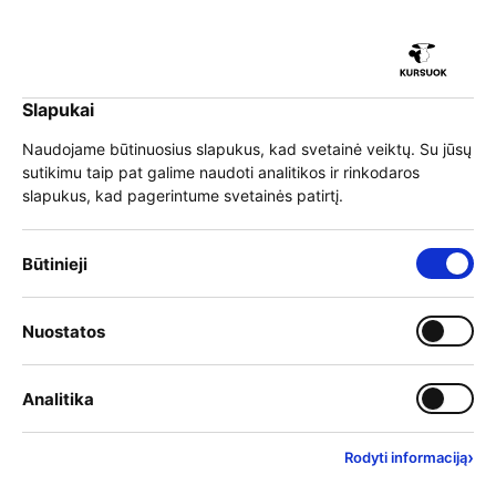
iu
Slapukai
iu
EN
Prisijungti
Naudojame būtinuosius slapukus, kad svetainė veiktų. Su jūsų
sutikimu taip pat galime naudoti analitikos ir rinkodaros
Meniu
slapukus, kad pagerintume svetainės patirtį.
iu
»
Mokymai
»
Programų sąrašas
»
Transporto paslaugos
Būtinieji slapukai – visada įjungti
Būtinieji
Motorinių transporto priemonių kroviniams vežti vairuotojo modulinė
»
profesinio mokymo programa
Įjungti kategoriją: Nuostat
Nuostatos
iu
Įjungti kategoriją: Analitika
Analitika
›
Rodyti informaciją