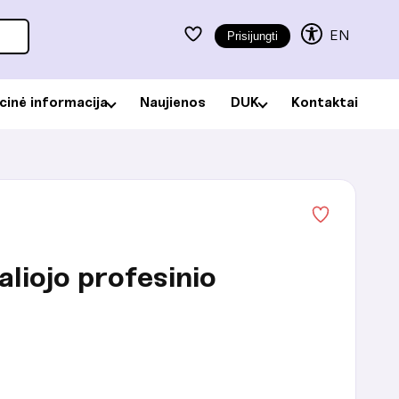
EN
Prisijungti
acinė informacija
Naujienos
DUK
Kontaktai
liojo profesinio