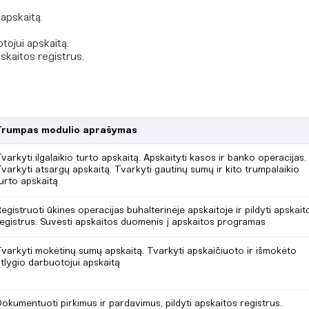
 apskaitą.
tojui apskaitą.
skaitos registrus.
Trumpas modulio aprašymas
varkyti ilgalaikio turto apskaitą. Apskaityti kasos ir banko operacijas.
varkyti atsargų apskaitą. Tvarkyti gautinų sumų ir kito trumpalaikio
urto apskaitą
egistruoti ūkines operacijas buhalterinėje apskaitoje ir pildyti apskait
egistrus. Suvesti apskaitos duomenis į apskaitos programas
varkyti mokėtinų sumų apskaitą. Tvarkyti apskaičiuoto ir išmokėto
tlygio darbuotojui apskaitą
okumentuoti pirkimus ir pardavimus, pildyti apskaitos registrus.