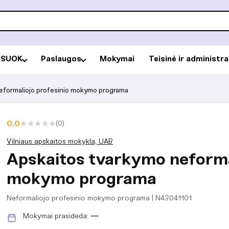
RSUOK
Paslaugos
Mokymai
Teisinė ir administr
eformaliojo profesinio mokymo programa
★
★
★
★
★
0.0
(0)
Vilniaus apskaitos mokykla, UAB
Apskaitos tvarkymo neforma
mokymo programa
Neformaliojo profesinio mokymo programa | N43041101
Mokymai prasideda:
—