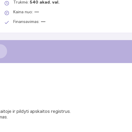
Trukmė:
540 akad. val.
Kaina nuo:
—
Finansavimas:
—
itoje ir pildyti apskaitos registrus.
mas.