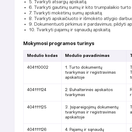
5. Tvarkyti atsargų apskaitą.
6. Tvarkyti gautinų sumų ir kito trumpalaikio turto
7. Tvarkyti mokėtinų sumų apskaitą.
8. Tvarkyti apskaičiuoto ir išmokėto atlygio darbuo
9. Dokumentuoti pirkimus ir pardavimus, pildyti ap
10. Tvarkyti pajamų ir sąnaudų apskaitą.
Mokymosi programos turinys
Modulio kodas
Modulio pavadinimas
404110002
1. Turto dokumentų
T
tvarkymas ir registravimas
T
apskaitoje
t
404111124
2. Buhalterinės apskaitos
R
tvarkymas
r
404111125
3. Įsipareigojimų dokumentų
T
tvarkymas ir registravimas
a
apskaitoje
404111126
4. Pajamų ir sąnaudų
D