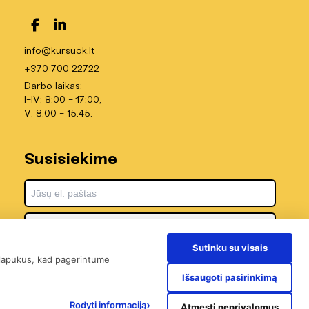
info@kursuok.lt
+370 700 22722
Darbo laikas:
I-IV: 8:00 - 17:00,
V: 8:00 - 15.45.
Susisiekime
Sutinku su visais
 slapukus, kad pagerintume
Išsaugoti pasirinkimą
›
Rodyti informaciją
Atmesti neprivalomus