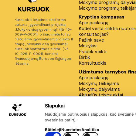
Mokymo programų dalyvi
Mokymo programų teikėja
Krypties kompasas
Kursuok.lt švietimo platforma
Apie paslaugą
sukurta įgyvendinant projektą
Kodėl verta rinktis nuotoli
„Mokykis visą gyvenimą!“ (Nr. 10-
konsultacijas?
009-P-0001), o šiuo metu toliau
plėtojama įgyvendinant projekto II
Pažink save
etapą „Mokykis visą gyvenimą!
Mokykis
Kursuok platformos plėtra“ (Nr.
Pradėk veikti
10-026-P-0001), bendrai
Dirbk
finansuojamą Europos Sąjungos
Konsultuokis
lėšomis.
Užimtumo tarnybos fin
Apie paslaugą
Mokymų teikėjams
Mokymų dalyviams
Aktualūs teisės aktai
Kitos institucijų progr
Slapukai
Naudojame būtinuosius slapukus, kad svetainė ve
svetainės patirtį.
Būtinieji
Nuostatos
Analitika
Būtinieji slapukai – visada įjungti
Įjungti kategoriją: Nuostatos
Įjungti kategoriją: Analitika