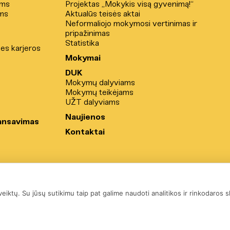
ams
Projektas „Mokykis visą gyvenimą!“
ms
Aktualūs teisės aktai
Neformaliojo mokymosi vertinimas ir
pripažinimas
Statistika
nes karjeros
Mokymai
DUK
Mokymų dalyviams
Mokymų teikėjams
UŽT dalyviams
Naujienos
ansavimas
Kontaktai
amos
iktų. Su jūsų sutikimu taip pat galime naudoti analitikos ir rinkodaros