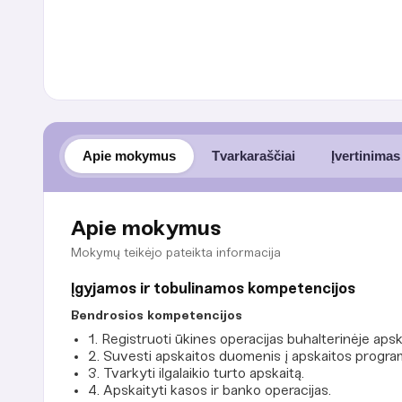
Apie mokymus
Tvarkaraščiai
Įvertinimas
Apie mokymus
Mokymų teikėjo pateikta informacija
Įgyjamos ir tobulinamos kompetencijos
Bendrosios kompetencijos
1. Registruoti ūkines operacijas buhalterinėje apska
2. Suvesti apskaitos duomenis į apskaitos progra
3. Tvarkyti ilgalaikio turto apskaitą.
4. Apskaityti kasos ir banko operacijas.