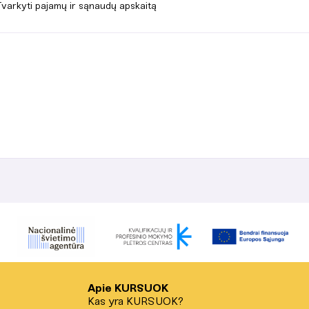
varkyti pajamų ir sąnaudų apskaitą
Apie KURSUOK
Kas yra KURSUOK?