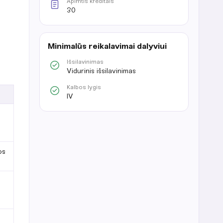
Apimtis kreditais
30
Minimalūs reikalavimai dalyviui
Išsilavinimas
Vidurinis išsilavinimas
Kalbos lygis
IV
os