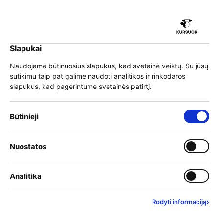
iu
Slapukai
iu
EN
Prisijungti
Naudojame būtinuosius slapukus, kad svetainė veiktų. Su jūsų
sutikimu taip pat galime naudoti analitikos ir rinkodaros
Meniu
slapukus, kad pagerintume svetainės patirtį.
iu
»
Mokymai
»
Mokymo teikėjai
»
Uždaroji akcinė bendrovė "Yvas"
Būtinieji slapukai – visada įjungti
Būtinieji
Uždaroji akcinė bendrovė
"Yvas"
Įjungti kategoriją: Nuostat
Nuostatos
iu
Įjungti kategoriją: Analitika
Analitika
Įmonės kodas
144673572
Adresas
›
Rodyti informaciją
Šiauliai, Gaisrininkų g. 3B, LT-76295
Svetainė