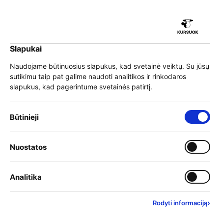
iu
Slapukai
iu
EN
Prisijungti
Naudojame būtinuosius slapukus, kad svetainė veiktų. Su jūsų
sutikimu taip pat galime naudoti analitikos ir rinkodaros
Meniu
slapukus, kad pagerintume svetainės patirtį.
iu
»
Mokymai
»
Programų sąrašas
Būtinieji slapukai – visada įjungti
Būtinieji
Mokymai
Įjungti kategoriją: Nuostat
Nuostatos
iu
Mokymo teikėjai
Įjungti kategoriją: Analitika
Analitika
Filtrai
Rasta rezultatų:
432
›
Rodyti informaciją
Anksčiausiai prasidedantys