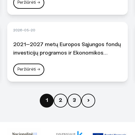
Peržiūrėti
→
2026-05-20
2021–2027 metų Europos Sąjungos fondų
investicijų programos ir Ekonomikos
gaivinimo ir atsparumo didinimo plano
„Naujos kartos Lietuva“ administravimo
Peržiūrėti
→
taisyklių projektų finansavimo sąlygų
aprašas
Naujienu
›
1
2
3
puslapiavimas