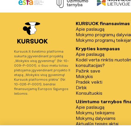
KURSUOK finansavimas
Apie paslaugą
Mokymo programų dalyvi
Mokymo programų teikėja
Krypties kompasas
Kursuok.lt švietimo platforma
Apie paslaugą
sukurta įgyvendinant projektą
Kodėl verta rinktis nuotoli
„Mokykis visą gyvenimą!“ (Nr. 10-
konsultacijas?
009-P-0001), o šiuo metu toliau
plėtojama įgyvendinant projekto II
Pažink save
etapą „Mokykis visą gyvenimą!
Mokykis
Kursuok platformos plėtra“ (Nr.
Pradėk veikti
10-026-P-0001), bendrai
Dirbk
finansuojamą Europos Sąjungos
Konsultuokis
lėšomis.
Užimtumo tarnybos fin
Apie paslaugą
Mokymų teikėjams
Mokymų dalyviams
Aktualūs teisės aktai