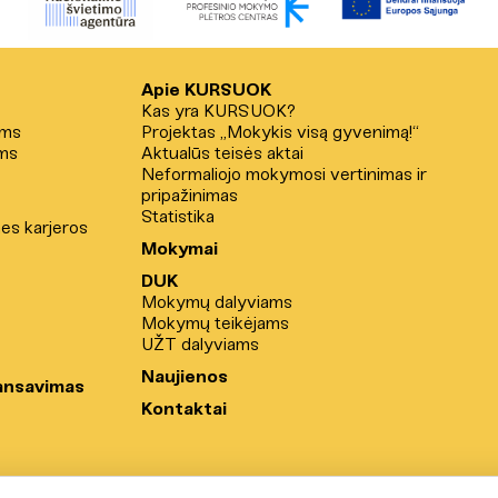
Apie KURSUOK
Kas yra KURSUOK?
ams
Projektas „Mokykis visą gyvenimą!“
ms
Aktualūs teisės aktai
Neformaliojo mokymosi vertinimas ir
pripažinimas
Statistika
nes karjeros
Mokymai
DUK
Mokymų dalyviams
Mokymų teikėjams
UŽT dalyviams
Naujienos
ansavimas
Kontaktai