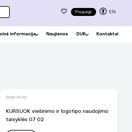
EN
Prisijungti
acinė informacija
Naujienos
DUK
Kontaktai
2026-07-02
KURSUOK viešinimo ir logotipo naudojimo
taisyklės 07 02