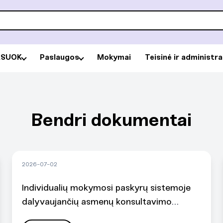
RSUOK
Paslaugos
Mokymai
Teisinė ir administr
Bendri dokumentai
2026-07-02
Individualių mokymosi paskyrų sistemoje
dalyvaujančių asmenų konsultavimo
tvarkos aprašas