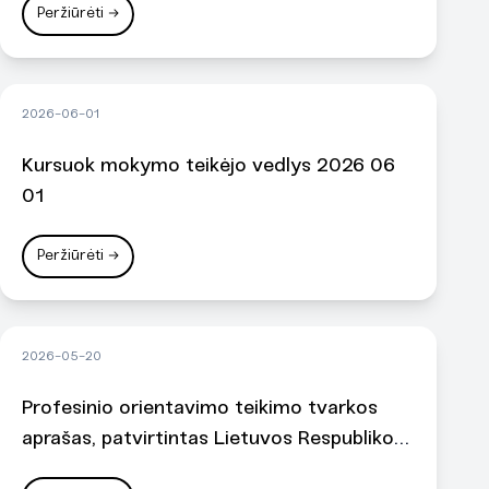
Peržiūrėti
→
2026-06-01
Kursuok mokymo teikėjo vedlys 2026 06
01
Peržiūrėti
→
2026-05-20
Profesinio orientavimo teikimo tvarkos
aprašas, patvirtintas Lietuvos Respublikos
vyriausybės 2022 m. rugpjūčio 24 d.