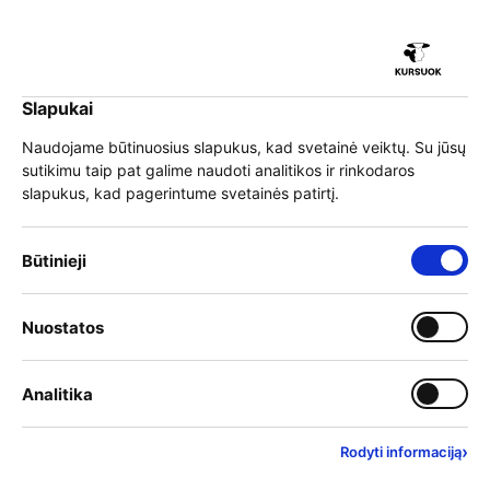
iu
Slapukai
iu
EN
Prisijungti
Naudojame būtinuosius slapukus, kad svetainė veiktų. Su jūsų
sutikimu taip pat galime naudoti analitikos ir rinkodaros
Meniu
slapukus, kad pagerintume svetainės patirtį.
iu
Būtinieji slapukai – visada įjungti
Būtinieji
Mokymo paslaugų
Įjungti kategoriją: Nuostat
Nuostatos
iu
dalyviams
Įjungti kategoriją: Analitika
Analitika
›
Rodyti informaciją
2026-05-20