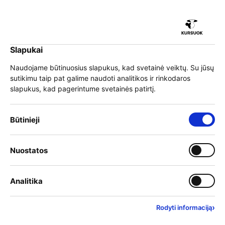
iu
Slapukai
iu
EN
Prisijungti
Naudojame būtinuosius slapukus, kad svetainė veiktų. Su jūsų
sutikimu taip pat galime naudoti analitikos ir rinkodaros
Meniu
slapukus, kad pagerintume svetainės patirtį.
iu
Būtinieji slapukai – visada įjungti
Būtinieji
Užimtumo tarnyba
Įjungti kategoriją: Nuostat
Nuostatos
iu
Įjungti kategoriją: Analitika
Analitika
›
Rodyti informaciją