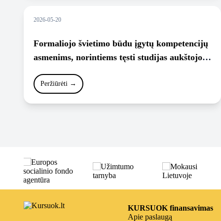
2026-05-20
Formaliojo švietimo būdu įgytų kompetencijų
asmenims, norintiems tęsti studijas aukštojoje
mokykloje, pripažinimo kaip studijų
programos dalies tvarkos aprašas, 2017.
Peržiūrėti
→
KURSUOK finansavimas
Apie paslaugą