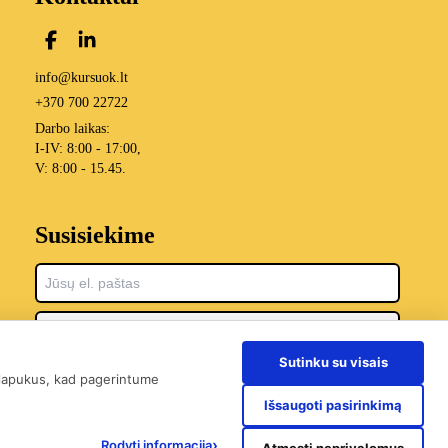
info@kursuok.lt
+370 700 22722
Darbo laikas:
I-IV: 8:00 - 17:00,
V: 8:00 - 15.45.
Susisiekime
Sutinku su visais
 slapukus, kad pagerintume
Išsaugoti pasirinkimą
›
Rodyti informaciją