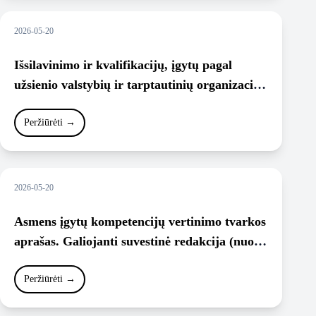
2026-05-20
Išsilavinimo ir kvalifikacijų, įgytų pagal
užsienio valstybių ir tarptautinių organizacijų
švietimo programas, akademinio pripažinimo
tvarkos aprašas, Galiojanti suvestinė
Peržiūrėti
→
redakcija (nuo 2024-06-15).
2026-05-20
Asmens įgytų kompetencijų vertinimo tvarkos
aprašas. Galiojanti suvestinė redakcija (nuo
2021-09-01).
Peržiūrėti
→