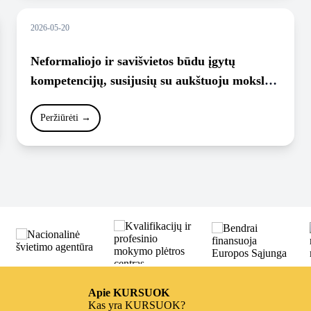
2026-05-20
Neformaliojo ir savišvietos būdu įgytų
kompetencijų, susijusių su aukštuoju mokslu,
vertinimo ir pripažinimo aukštosiose
mokyklose bendrieji principai, 2017.
Peržiūrėti
→
Apie KURSUOK
Kas yra KURSUOK?