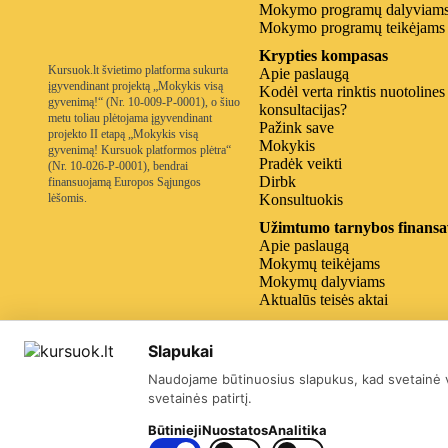
Mokymo programų dalyviam
Mokymo programų teikėjams
Krypties kompasas
Kursuok.lt švietimo platforma sukurta
Apie paslaugą
įgyvendinant projektą „Mokykis visą
Kodėl verta rinktis nuotolines
gyvenimą!“ (Nr. 10-009-P-0001), o šiuo
konsultacijas?
metu toliau plėtojama įgyvendinant
Pažink save
projekto II etapą „Mokykis visą
Mokykis
gyvenimą! Kursuok platformos plėtra“
Pradėk veikti
(Nr. 10-026-P-0001), bendrai
Dirbk
finansuojamą Europos Sąjungos
lėšomis.
Konsultuokis
Užimtumo tarnybos finansa
Apie paslaugą
Mokymų teikėjams
Mokymų dalyviams
Aktualūs teisės aktai
Kitos institucijų programos
Slapukai
Naudojame būtinuosius slapukus, kad svetainė ve
svetainės patirtį.
Būtinieji
Nuostatos
Analitika