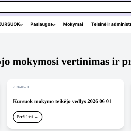
 KURSUOK
Paslaugos
Mokymai
Teisinė ir administ
jo mokymosi vertinimas ir p
2026-06-01
Kursuok mokymo teikėjo vedlys 2026 06 01
Peržiūrėti
→