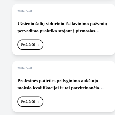
2026-05-20
Užsienio šalių vidurinio išsilavinimo pažymių
pervedimo praktika stojant į pirmosios
pakopos ir vientisąsias studijas.
Peržiūrėti
→
2026-05-20
Profesinės patirties prilyginimo aukštojo
mokslo kvalifikacijai ir tai patvirtinančio
dokumento išdavimo tvarkos aprašas.
Galiojanti suvestinė redakcija (nuo 2022-09-
Peržiūrėti
→
22).