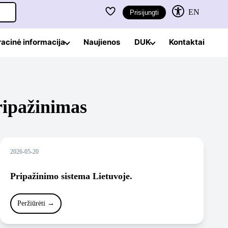
EN
Prisijungti
racinė informacija
Naujienos
DUK
Kontaktai
ripažinimas
2026-05-20
Pripažinimo sistema Lietuvoje.
Peržiūrėti
→