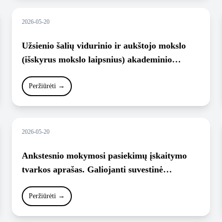
2026-05-20
Užsienio šalių vidurinio ir aukštojo mokslo
(išskyrus mokslo laipsnius) akademinio
pripažinimo praktika.
Peržiūrėti
→
2026-05-20
Ankstesnio mokymosi pasiekimų įskaitymo
tvarkos aprašas. Galiojanti suvestinė
redakcija (nuo 2023-09-01).
Peržiūrėti
→