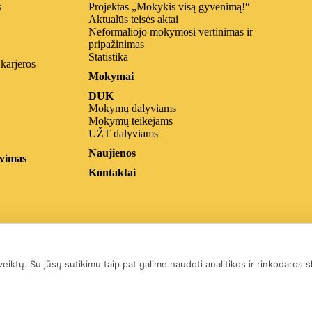
s
Projektas „Mokykis visą gyvenimą!“
Aktualūs teisės aktai
Neformaliojo mokymosi vertinimas ir
pripažinimas
Statistika
 karjeros
Mokymai
DUK
Mokymų dalyviams
Mokymų teikėjams
UŽT dalyviams
Naujienos
vimas
Kontaktai
iktų. Su jūsų sutikimu taip pat galime naudoti analitikos ir rinkodaros