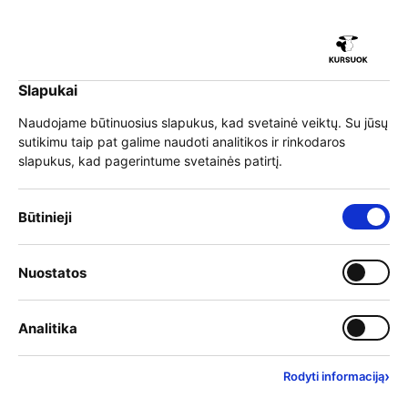
iu
Slapukai
iu
EN
Prisijungti
Naudojame būtinuosius slapukus, kad svetainė veiktų. Su jūsų
sutikimu taip pat galime naudoti analitikos ir rinkodaros
Meniu
slapukus, kad pagerintume svetainės patirtį.
iu
Būtinieji slapukai – visada įjungti
Būtinieji
»
Mokymai
Pasirinkite mokymų kategoriją
Įjungti kategoriją: Nuostat
Nuostatos
iu
Filtruoti kategorijas
Įjungti kategoriją: Analitika
Analitika
›
Rodyti informaciją