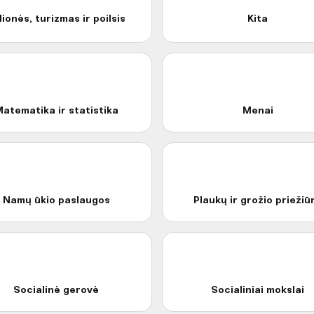
lionės, turizmas ir poilsis
Kita
atematika ir statistika
Menai
Namų ūkio paslaugos
Plaukų ir grožio priežiū
Socialinė gerovė
Socialiniai mokslai