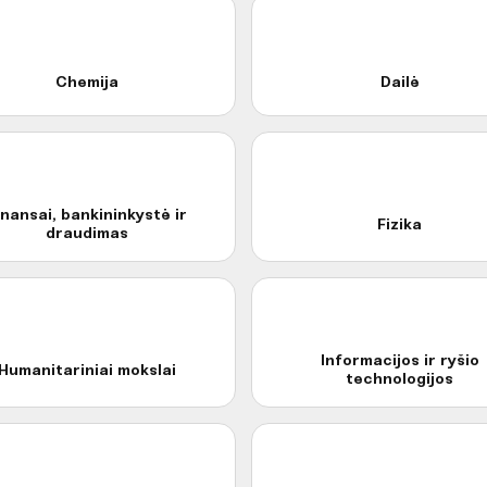
Chemija
Dailė
inansai, bankininkystė ir
Fizika
draudimas
Informacijos ir ryšio
Humanitariniai mokslai
technologijos