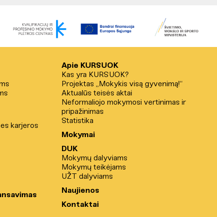
Apie KURSUOK
Kas yra KURSUOK?
ams
Projektas „Mokykis visą gyvenimą!“
ms
Aktualūs teisės aktai
Neformaliojo mokymosi vertinimas ir
pripažinimas
Statistika
nes karjeros
Mokymai
DUK
Mokymų dalyviams
Mokymų teikėjams
UŽT dalyviams
Naujienos
ansavimas
Kontaktai