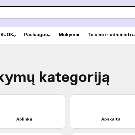
RSUOK
Paslaugos
Mokymai
Teisinė ir administr
kymų kategoriją
Aplinka
Apskaita