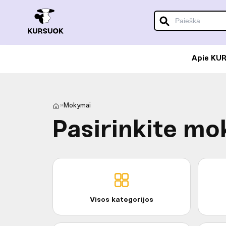
Apie KU
»
Mokymai
Pasirinkite mo
Visos kategorijos