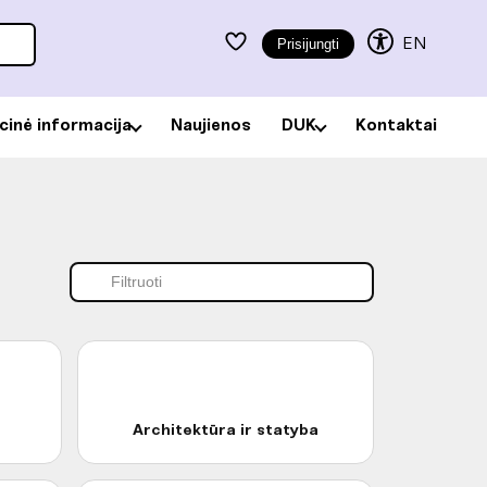
EN
Prisijungti
acinė informacija
Naujienos
DUK
Kontaktai
Filtruoti kategorijas
Architektūra ir statyba