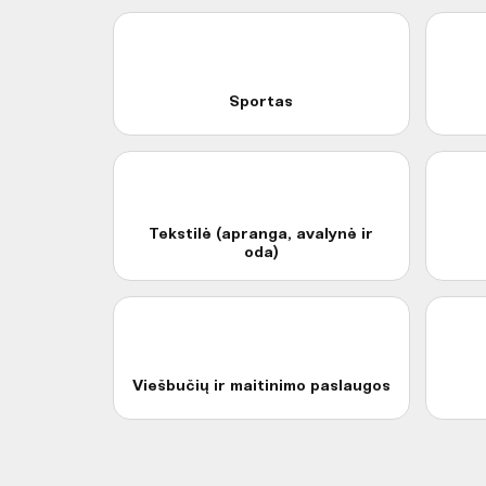
Sportas
Tekstilė (apranga, avalynė ir
oda)
Viešbučių ir maitinimo paslaugos