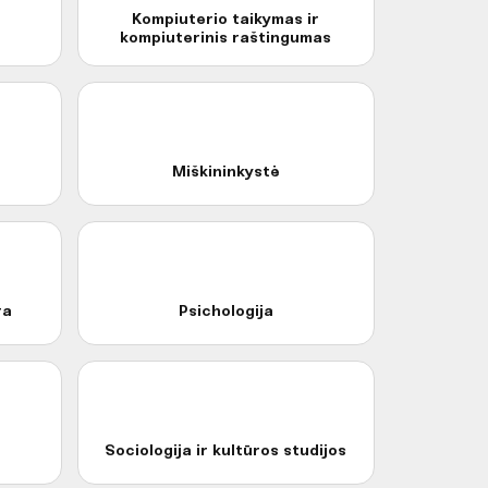
Kompiuterio taikymas ir
kompiuterinis raštingumas
Miškininkystė
ra
Psichologija
Sociologija ir kultūros studijos