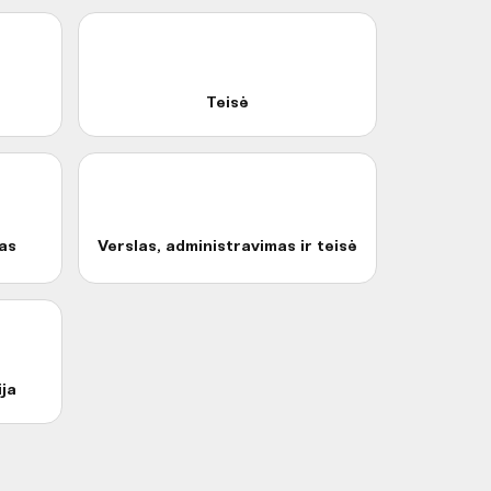
Teisė
as
Verslas, administravimas ir teisė
ija