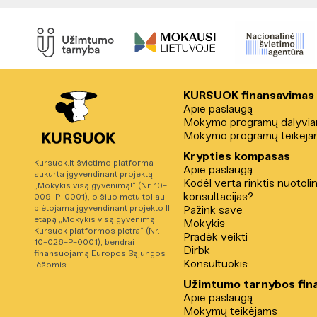
KURSUOK finansavimas
Apie paslaugą
Mokymo programų dalyvi
Mokymo programų teikėja
Krypties kompasas
Kursuok.lt švietimo platforma
Apie paslaugą
sukurta įgyvendinant projektą
Kodėl verta rinktis nuotoli
„Mokykis visą gyvenimą!“ (Nr. 10-
konsultacijas?
009-P-0001), o šiuo metu toliau
plėtojama įgyvendinant projekto II
Pažink save
etapą „Mokykis visą gyvenimą!
Mokykis
Kursuok platformos plėtra“ (Nr.
Pradėk veikti
10-026-P-0001), bendrai
Dirbk
finansuojamą Europos Sąjungos
Konsultuokis
lėšomis.
Užimtumo tarnybos fin
Apie paslaugą
Mokymų teikėjams