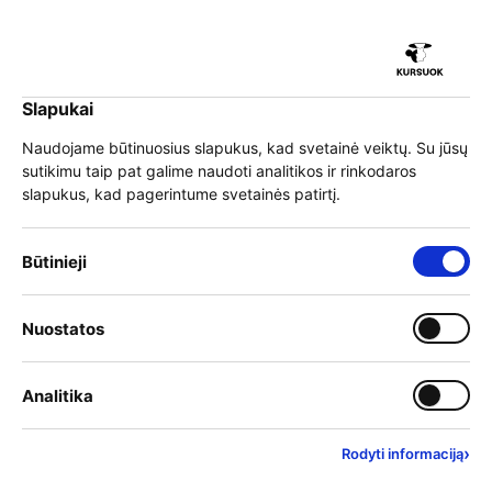
iu
Slapukai
iu
EN
Prisijungti
Naudojame būtinuosius slapukus, kad svetainė veiktų. Su jūsų
sutikimu taip pat galime naudoti analitikos ir rinkodaros
Meniu
slapukus, kad pagerintume svetainės patirtį.
iu
Būtinieji slapukai – visada įjungti
Būtinieji
»
Mokymai
Pasirinkite mokymų kategoriją
Įjungti kategoriją: Nuostat
Nuostatos
iu
Filtruoti kategorijas
Įjungti kategoriją: Analitika
Analitika
›
Rodyti informaciją