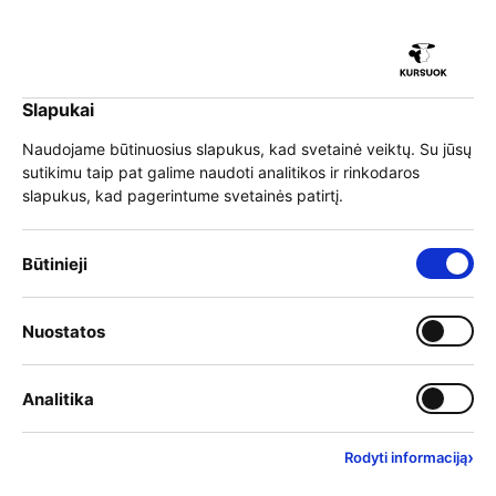
iu
Slapukai
iu
EN
Prisijungti
Naudojame būtinuosius slapukus, kad svetainė veiktų. Su jūsų
sutikimu taip pat galime naudoti analitikos ir rinkodaros
Meniu
slapukus, kad pagerintume svetainės patirtį.
iu
Būtinieji slapukai – visada įjungti
Būtinieji
»
Mokymai
Pasirinkite mokymų kategoriją
Įjungti kategoriją: Nuostat
Nuostatos
iu
Filtruoti kategorijas
Įjungti kategoriją: Analitika
Analitika
›
Rodyti informaciją