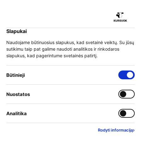
iu
Slapukai
iu
EN
Prisijungti
Naudojame būtinuosius slapukus, kad svetainė veiktų. Su jūsų
sutikimu taip pat galime naudoti analitikos ir rinkodaros
Meniu
slapukus, kad pagerintume svetainės patirtį.
iu
Būtinieji slapukai – visada įjungti
Būtinieji
»
Mokymai
Pasirinkite mokymų kategoriją
Įjungti kategoriją: Nuostat
Nuostatos
iu
Filtruoti kategorijas
Įjungti kategoriją: Analitika
Analitika
›
Rodyti informaciją