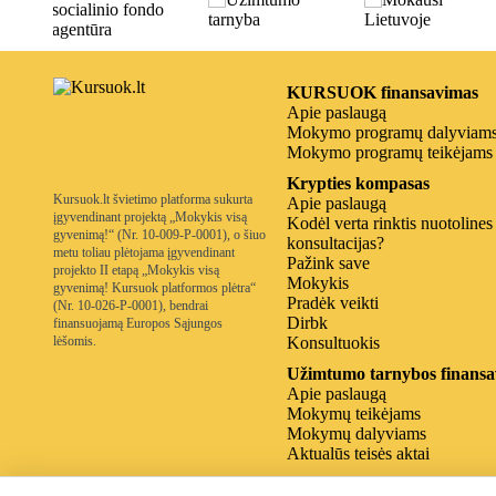
KURSUOK finansavimas
Apie paslaugą
Mokymo programų dalyviam
Mokymo programų teikėjams
Krypties kompasas
Kursuok.lt švietimo platforma sukurta
Apie paslaugą
įgyvendinant projektą „Mokykis visą
Kodėl verta rinktis nuotolines
gyvenimą!“ (Nr. 10-009-P-0001), o šiuo
konsultacijas?
metu toliau plėtojama įgyvendinant
Pažink save
projekto II etapą „Mokykis visą
Mokykis
gyvenimą! Kursuok platformos plėtra“
Pradėk veikti
(Nr. 10-026-P-0001), bendrai
Dirbk
finansuojamą Europos Sąjungos
lėšomis.
Konsultuokis
Užimtumo tarnybos finansa
Apie paslaugą
Mokymų teikėjams
Mokymų dalyviams
Aktualūs teisės aktai
Kitos institucijų programos