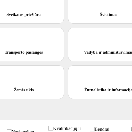
Sveikatos priežiūra
Švietimas
Transporto paslaugos
Vadyba ir administravima
Žemės ūkis
Žurnalistika ir informacij