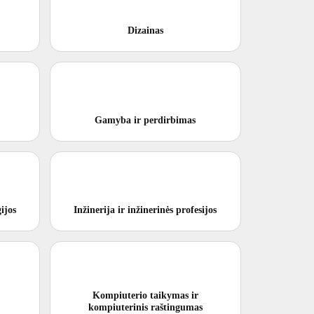
Dizainas
Gamyba ir perdirbimas
ijos
Inžinerija ir inžinerinės profesijos
Kompiuterio taikymas ir
kompiuterinis raštingumas