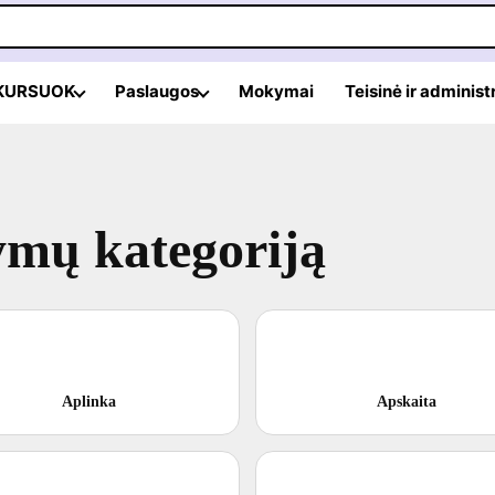
 KURSUOK
Paslaugos
Mokymai
Teisinė ir administ
ymų kategoriją
Aplinka
Apskaita