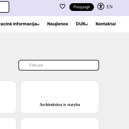
EN
Prisijungti
racinė informacija
Naujienos
DUK
Kontaktai
Filtruoti kategorijas
Architektūra ir statyba