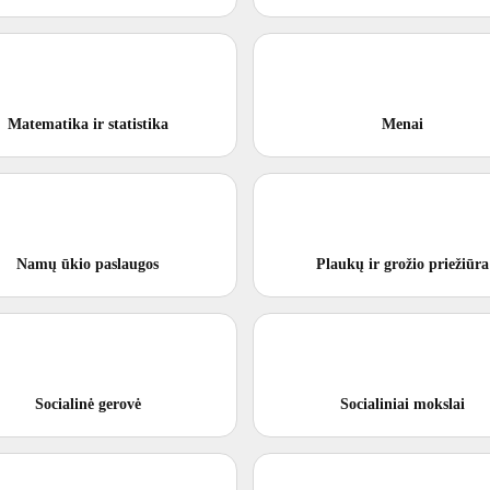
Matematika ir statistika
Menai
Namų ūkio paslaugos
Plaukų ir grožio priežiūra
Socialinė gerovė
Socialiniai mokslai