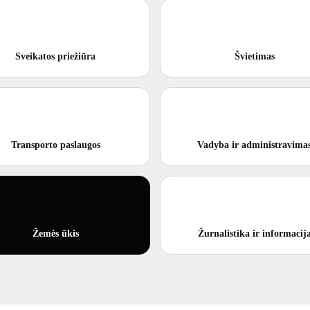
Sveikatos priežiūra
Švietimas
Transporto paslaugos
Vadyba ir administravima
Žemės ūkis
Žurnalistika ir informacij