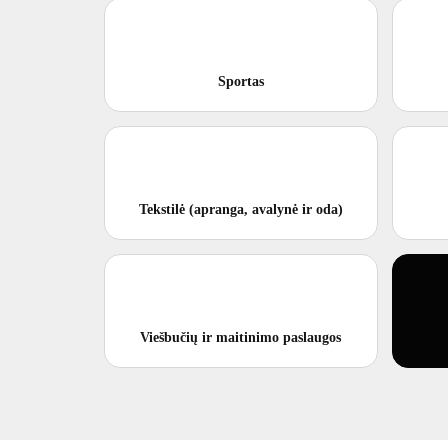
Sportas
Tekstilė (apranga, avalynė ir oda)
Viešbučių ir maitinimo paslaugos