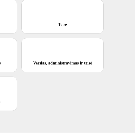
Teisė
s
Verslas, administravimas ir teisė
a