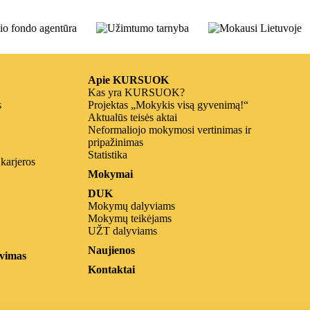
Apie KURSUOK
Kas yra KURSUOK?
s
Projektas „Mokykis visą gyvenimą!“
Aktualūs teisės aktai
Neformaliojo mokymosi vertinimas ir
pripažinimas
Statistika
 karjeros
Mokymai
DUK
Mokymų dalyviams
Mokymų teikėjams
UŽT dalyviams
Naujienos
vimas
Kontaktai