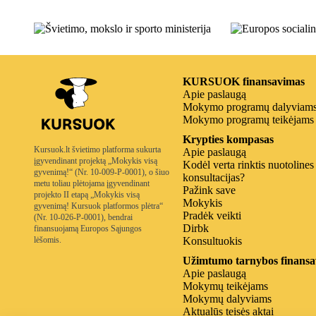
KURSUOK finansavimas
Apie paslaugą
Mokymo programų dalyviam
Mokymo programų teikėjams
Krypties kompasas
Kursuok.lt švietimo platforma sukurta
Apie paslaugą
įgyvendinant projektą „Mokykis visą
Kodėl verta rinktis nuotolines
gyvenimą!“ (Nr. 10-009-P-0001), o šiuo
konsultacijas?
metu toliau plėtojama įgyvendinant
Pažink save
projekto II etapą „Mokykis visą
Mokykis
gyvenimą! Kursuok platformos plėtra“
Pradėk veikti
(Nr. 10-026-P-0001), bendrai
Dirbk
finansuojamą Europos Sąjungos
lėšomis.
Konsultuokis
Užimtumo tarnybos finansa
Apie paslaugą
Mokymų teikėjams
Mokymų dalyviams
Aktualūs teisės aktai