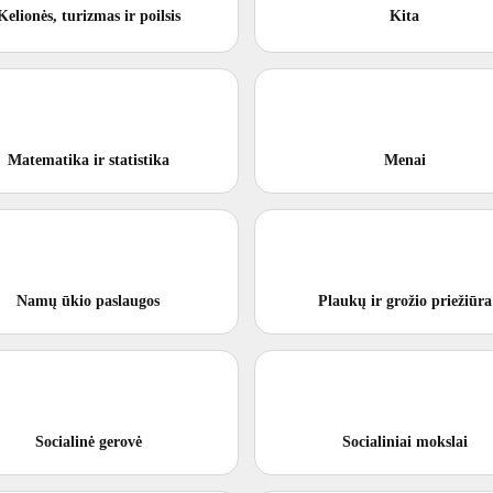
Kelionės, turizmas ir poilsis
Kita
Matematika ir statistika
Menai
Namų ūkio paslaugos
Plaukų ir grožio priežiūra
Socialinė gerovė
Socialiniai mokslai