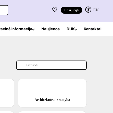
EN
Prisijungti
racinė informacija
Naujienos
DUK
Kontaktai
Filtruoti kategorijas
Architektūra ir statyba