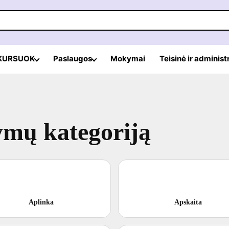
 KURSUOK
Paslaugos
Mokymai
Teisinė ir administ
ymų kategoriją
Aplinka
Apskaita