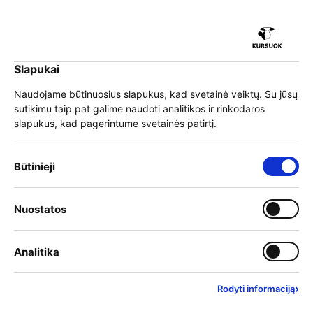
iu
Slapukai
iu
EN
Prisijungti
Naudojame būtinuosius slapukus, kad svetainė veiktų. Su jūsų
sutikimu taip pat galime naudoti analitikos ir rinkodaros
Meniu
slapukus, kad pagerintume svetainės patirtį.
iu
Būtinieji slapukai – visada įjungti
Būtinieji
»
Mokymai
Pasirinkite mokymų kategoriją
Įjungti kategoriją: Nuostat
Nuostatos
iu
Filtruoti kategorijas
Įjungti kategoriją: Analitika
Analitika
›
Rodyti informaciją