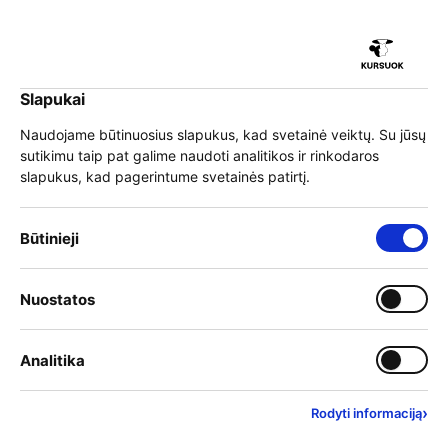
iu
Slapukai
iu
EN
Prisijungti
Naudojame būtinuosius slapukus, kad svetainė veiktų. Su jūsų
sutikimu taip pat galime naudoti analitikos ir rinkodaros
Meniu
slapukus, kad pagerintume svetainės patirtį.
iu
Būtinieji slapukai – visada įjungti
Būtinieji
»
Mokymai
Pasirinkite mokymų kategoriją
Įjungti kategoriją: Nuostat
Nuostatos
iu
Filtruoti kategorijas
Įjungti kategoriją: Analitika
Analitika
›
Rodyti informaciją